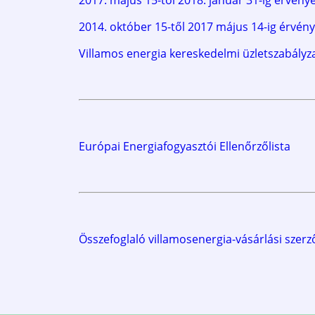
2017. május 15-től 2018. január 31-ig érvény
2014. október 15-től 2017 május 14-ig érvény
Villamos energia kereskedelmi üzletszabály
Európai Energiafogyasztói Ellenőrzőlista
Összefoglaló villamosenergia-vásárlási szer