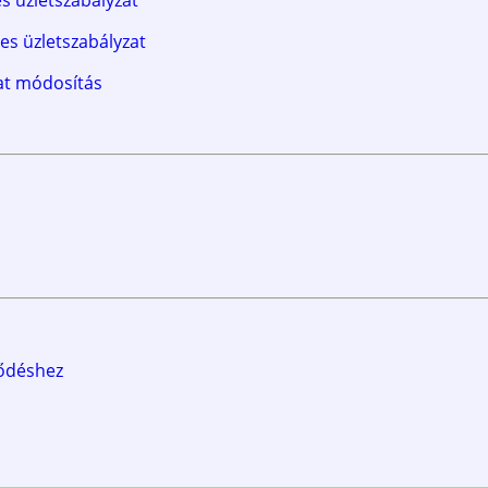
es üzletszabályzat
es üzletszabályzat
zat módosítás
ződéshez