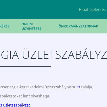
Hibabejelentés
ONLINE
KÉRÉS
ÖNKORMÁNYZATOKNAK
ÜGYINTÉZÉS
GIA ÜZLETSZABÁLY
lamosenergia-kereskedelmi üzletszabályzatot
itt
találja.
bályzatokat lent olvashatja.
s üzletszabályzat