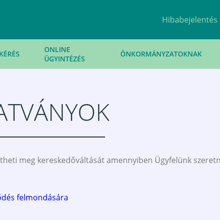
Hibabejelentés
ONLINE
KÉRÉS
ÖNKORMÁNYZATOKNAK
ÜGYINTÉZÉS
ATVÁNYOK
theti meg kereskedőváltását amennyiben Ügyfelünk szeretn
ődés felmondására