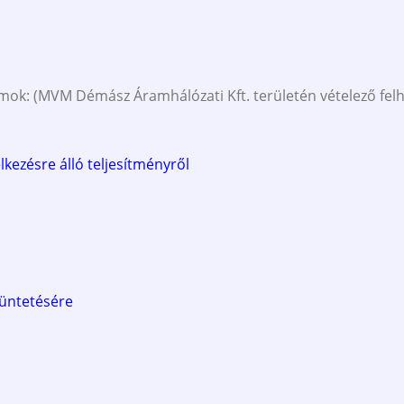
ok: (MVM Démász Áramhálózati Kft. területén vételező felh
lkezésre álló teljesítményről
üntetésére