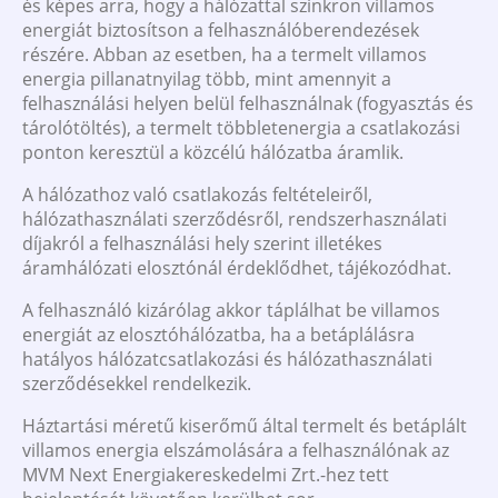
és képes arra, hogy a hálózattal szinkron villamos
energiát biztosítson a felhasználóberendezések
részére. Abban az esetben, ha a termelt villamos
energia pillanatnyilag több, mint amennyit a
felhasználási helyen belül felhasználnak (fogyasztás és
tárolótöltés), a termelt többletenergia a csatlakozási
ponton keresztül a közcélú hálózatba áramlik.
A hálózathoz való csatlakozás feltételeiről,
hálózathasználati szerződésről, rendszerhasználati
díjakról a felhasználási hely szerint illetékes
áramhálózati elosztónál érdeklődhet, tájékozódhat.
A felhasználó kizárólag akkor táplálhat be villamos
energiát az elosztóhálózatba, ha a betáplálásra
hatályos hálózatcsatlakozási és hálózathasználati
szerződésekkel rendelkezik.
Háztartási méretű kiserőmű által termelt és betáplált
villamos energia elszámolására a felhasználónak az
MVM Next Energiakereskedelmi Zrt.-hez tett