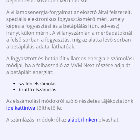
bejelentését követően kerülhet sor.
A villamosenergia-forgalmat az elosztó által felszerelt,
speciális elektronikus fogyasztásmérő méri, amely
képes a fogyasztási és a betáplálási (ún. ad-vesz)
irányt külön mérni. A villanyszámlán a mérőadatoknál
a felső sorban a fogyasztás, míg az alatta lévő sorban
a betáplálás adatai láthatóak.
A fogyasztott és betáplált villamos energia elszámolási
módjai, ha a felhasználó az MVM Next részére adja át
a betáplált energiát:
szaldó elszámolás
bruttó elszámolás
Az elszámolási módokról szóló részletes tájékoztatónk
ide kattintva
tölthető le.
A számlázási módokról az
alábbi linken
olvashat.