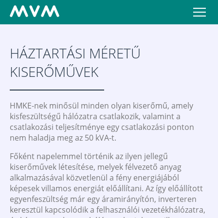
HÁZTARTÁSI MÉRETŰ
KISERŐMŰVEK
HMKE-nek minősül minden olyan kiserőmű, amely
kisfeszültségű hálózatra csatlakozik, valamint a
csatlakozási teljesítménye egy csatlakozási ponton
nem haladja meg az 50 kVA-t.
Főként napelemmel történik az ilyen jellegű
kiserőművek létesítése, melyek félvezető anyag
alkalmazásával közvetlenül a fény energiájából
képesek villamos energiát előállítani. Az így előállított
egyenfeszültség már egy áramirányítón, inverteren
keresztül kapcsolódik a felhasználói vezetékhálózatra,