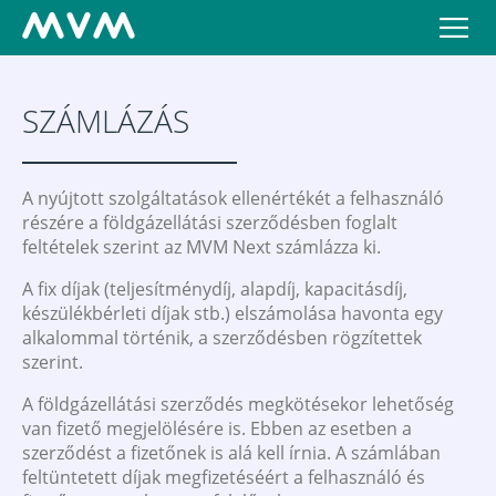
SZÁMLÁZÁS
A nyújtott szolgáltatások ellenértékét a felhasználó
részére a földgázellátási szerződésben foglalt
feltételek szerint az MVM Next számlázza ki.
A fix díjak (teljesítménydíj, alapdíj, kapacitásdíj,
készülékbérleti díjak stb.) elszámolása havonta egy
alkalommal történik, a szerződésben rögzítettek
szerint.
A földgázellátási szerződés megkötésekor lehetőség
van fizető megjelölésére is. Ebben az esetben a
szerződést a fizetőnek is alá kell írnia. A számlában
feltüntetett díjak megfizetéséért a felhasználó és