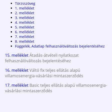
Törzsszöveg
1. melléklet
2. melléklet
3. melléklet
4. melléklet
5. melléklet
6. melléklet
7. melléklet
8. melléklet
Függelék, Adatlap felhasználóváltozás bejelentéséhez
15. melléklet
Átadás-átvételi nyilatkozat
felhasználóváltozás bejelentéséhez
16. melléklet
Váltó fix teljes ellátás alapú
villamosenergia-vásárlási mintaszerződés
17. melléklet
Basic teljes ellátás alapú villamosenergia-
vásárlási mintaszerződés