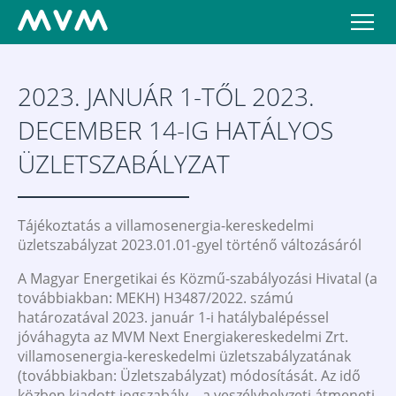
2023. JANUÁR 1-TŐL 2023.
DECEMBER 14-IG HATÁLYOS
ÜZLETSZABÁLYZAT
Tájékoztatás a villamosenergia-kereskedelmi
üzletszabályzat 2023.01.01-gyel történő változásáról
A Magyar Energetikai és Közmű-szabályozási Hivatal (a
továbbiakban: MEKH) H3487/2022. számú
határozatával 2023. január 1-i hatálybalépéssel
jóváhagyta az MVM Next Energiakereskedelmi Zrt.
villamosenergia-kereskedelmi üzletszabályzatának
(továbbiakban: Üzletszabályzat) módosítását. Az idő
közben kiadott jogszabály – a veszélyhelyzeti átmeneti