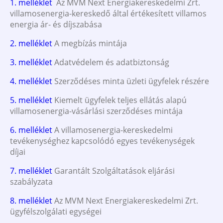
1. melléklet
Az MVM Next Energiakereskedelmi Zrt.
villamosenergia-kereskedő által értékesített villamos
energia ár- és díjszabása
2. melléklet
A megbízás mintája
3. melléklet
Adatvédelem és adatbiztonság
4. melléklet
Szerződéses minta üzleti ügyfelek részére
5. melléklet
Kiemelt ügyfelek teljes ellátás alapú
villamosenergia-vásárlási szerződéses mintája
6. melléklet
A villamosenergia-kereskedelmi
tevékenységhez kapcsolódó egyes tevékenységek
díjai
7. melléklet
Garantált Szolgáltatások eljárási
szabályzata
8. melléklet
Az MVM Next Energiakereskedelmi Zrt.
ügyfélszolgálati egységei