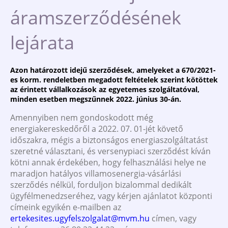
áramszerződésének
lejárata
Azon határozott idejű szerződések, amelyeket a 670/2021-
es korm. rendeletben megadott feltételek szerint kötöttek
az érintett vállalkozások az egyetemes szolgáltatóval,
minden esetben megszűnnek 2022. június 30-án.
Amennyiben nem gondoskodott még
energiakereskedőről a 2022. 07. 01-jét követő
időszakra, mégis a biztonságos energiaszolgáltatást
szeretné választani, és versenypiaci szerződést kíván
kötni annak érdekében, hogy felhasználási helye ne
maradjon hatályos villamosenergia-vásárlási
szerződés nélkül, forduljon bizalommal dedikált
ügyfélmenedzseréhez, vagy kérjen ajánlatot központi
címeink egyikén e-mailben az
ertekesites.ugyfelszolgalat@mvm.hu
címen, vagy