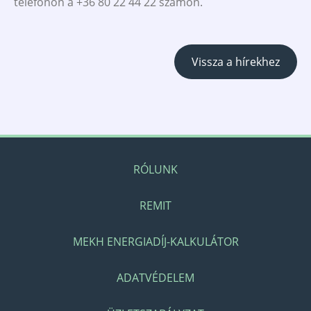
telefonon a +36 80 22 44 22 számon.
Vissza a hírekhez
RÓLUNK
REMIT
MEKH ENERGIADÍJ-KALKULÁTOR
ADATVÉDELEM