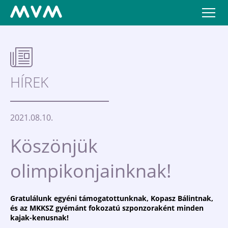
HÍREK
2021.08.10.
Köszönjük
olimpikonjainknak!
Gratulálunk egyéni támogatottunknak, Kopasz Bálintnak,
és az MKKSZ gyémánt fokozatú szponzoraként minden
kajak-kenusnak!