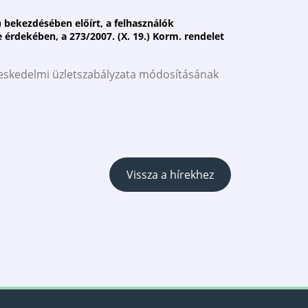
3) bekezdésében előírt, a felhasználók
 érdekében, a 273/2007. (X. 19.) Korm. rendelet
reskedelmi üzletszabályzata módosításának
Vissza a hírekhez