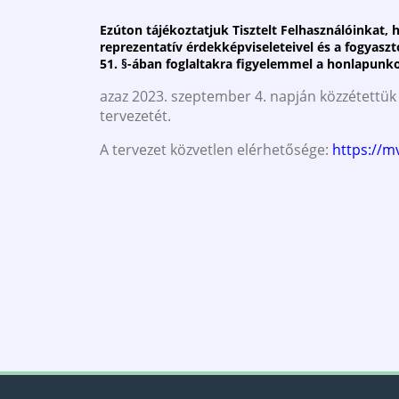
Ezúton tájékoztatjuk Tisztelt Felhasználóinkat, h
reprezentatív érdekképviseleteivel és a fogyaszt
51. §-ában foglaltakra figyelemmel a honlapunk
azaz 2023. szeptember 4. napján közzétettü
tervezetét.
A tervezet közvetlen elérhetősége:
https://m