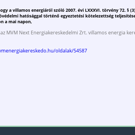
ogy a villamos energiáról szóló 2007. évi LXXXVI. törvény 72. § (
óvédelmi hatósággal történő egyeztetési kötelezettség teljesítése
on a mai napon,
k az MVM Next Energiakereskedelmi Zrt. villamos energia ke
vmenergiakereskedo.hu/oldalak/54587