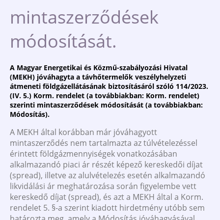
mintaszerződések
módosítását.
A Magyar Energetikai és Közmű-szabályozási Hivatal
(MEKH) jóváhagyta a távhőtermelők veszélyhelyzeti
átmeneti földgázellátásának biztosításáról szóló 114/2023.
(IV. 5.) Korm. rendelet (a továbbiakban: Korm. rendelet)
szerinti mintaszerződések módosítását (a továbbiakban:
Módosítás).
A MEKH által korábban már jóváhagyott
mintaszerződés nem tartalmazta az túlvételezéssel
érintett földgázmennyiségek vonatkozásában
alkalmazandó piaci ár részét képező kereskedői díjat
(spread), illetve az alulvételezés esetén alkalmazandó
likvidálási ár meghatározása során figyelembe vett
kereskedő díjat (spread), és azt a MEKH által a Korm.
rendelet 5. §-a szerint kiadott hirdetmény utóbb sem
határozta meg, amely a Módosítás jóváhagyásával