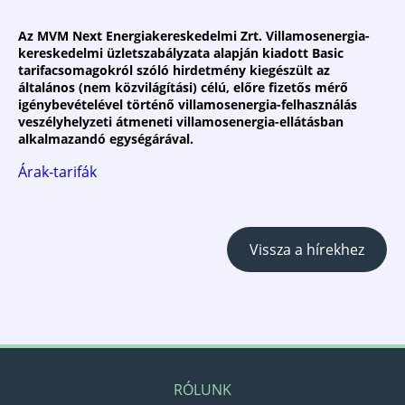
Az MVM Next Energiakereskedelmi Zrt. Villamosenergia-
kereskedelmi üzletszabályzata alapján kiadott Basic
tarifacsomagokról szóló hirdetmény kiegészült az
általános (nem közvilágítási) célú, előre fizetős mérő
igénybevételével történő villamosenergia-felhasználás
veszélyhelyzeti átmeneti villamosenergia-ellátásban
alkalmazandó egységárával.
Árak-tarifák
Vissza a hírekhez
RÓLUNK