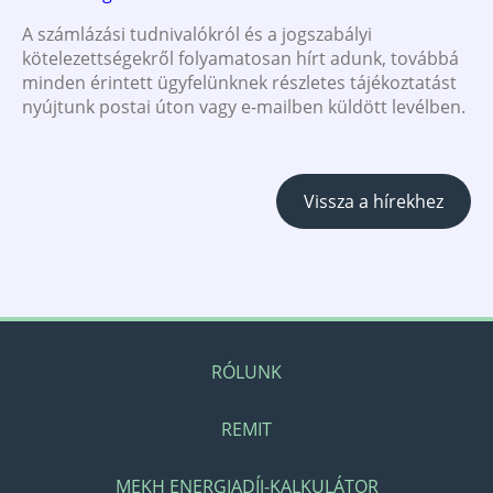
A számlázási tudnivalókról és a jogszabályi
kötelezettségekről folyamatosan hírt adunk, továbbá
minden érintett ügyfelünknek részletes tájékoztatást
nyújtunk postai úton vagy e-mailben küldött levélben.
Vissza a hírekhez
RÓLUNK
REMIT
MEKH ENERGIADÍJ-KALKULÁTOR