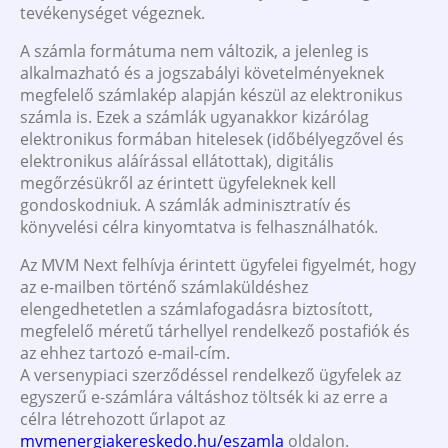
tevékenységet végeznek.
A számla formátuma nem változik, a jelenleg is
alkalmazható és a jogszabályi követelményeknek
megfelelő számlakép alapján készül az elektronikus
számla is. Ezek a számlák ugyanakkor kizárólag
elektronikus formában hitelesek (időbélyegzővel és
elektronikus aláírással ellátottak), digitális
megőrzésükről az érintett ügyfeleknek kell
gondoskodniuk. A számlák adminisztratív és
könyvelési célra kinyomtatva is felhasználhatók.
Az MVM Next felhívja érintett ügyfelei figyelmét, hogy
az e-mailben történő számlaküldéshez
elengedhetetlen a számlafogadásra biztosított,
megfelelő méretű tárhellyel rendelkező postafiók és
az ehhez tartozó e-mail-cím.
A versenypiaci szerződéssel rendelkező ügyfelek az
egyszerű e-számlára váltáshoz töltsék ki az erre a
célra létrehozott űrlapot az
mvmenergiakereskedo.hu/eszamla
oldalon.