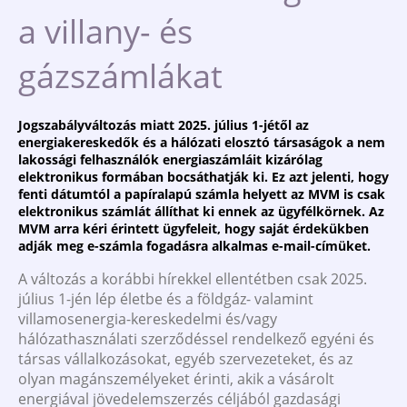
a villany- és
gázszámlákat
Jogszabályváltozás miatt 2025. július 1-jétől az
energiakereskedők és a hálózati elosztó társaságok a nem
lakossági felhasználók energiaszámláit kizárólag
elektronikus formában bocsáthatják ki. Ez azt jelenti, hogy
fenti dátumtól a papíralapú számla helyett az MVM is csak
elektronikus számlát állíthat ki ennek az ügyfélkörnek. Az
MVM arra kéri érintett ügyfeleit, hogy saját érdekükben
adják meg e-számla fogadásra alkalmas e-mail-címüket.
A változás a korábbi hírekkel ellentétben csak 2025.
július 1-jén lép életbe és a földgáz- valamint
villamosenergia-kereskedelmi és/vagy
hálózathasználati szerződéssel rendelkező egyéni és
társas vállalkozásokat, egyéb szervezeteket, és az
olyan magánszemélyeket érinti, akik a vásárolt
energiával jövedelemszerzés céljából gazdasági